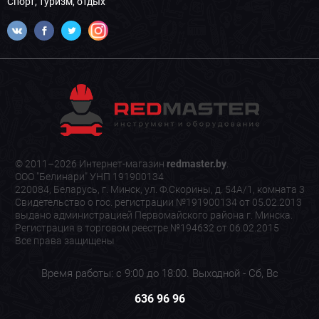
Спорт, туризм, отдых
© 2011–2026 Интернет-магазин
redmaster.by
.
ООО "Белинари" УНП 191900134
220084, Беларусь, г. Минск, ул. Ф.Скорины, д. 54А/1, комната 3
Свидетельство о гос. регистрации №191900134 от 05.02.2013
выдано администрацией Первомайского района г. Минска.
Регистрация в торговом реестре №194632 от 06.02.2015
Все права защищены
Время работы: с 9:00 до 18:00. Выходной - Сб, Вс
636 96 96