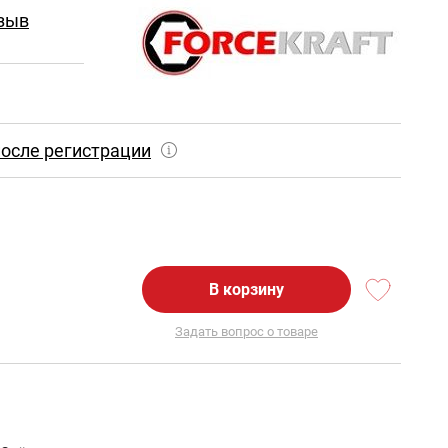
зыв
осле регистрации
В корзину
Задать вопрос о товаре