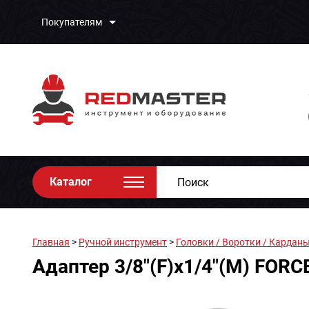
Покупателям
Каталог
Главная
>
Ручной инструмент
>
Головки / Воротки / Карданы
Адаптер 3/8"(F)x1/4"(M) FOR