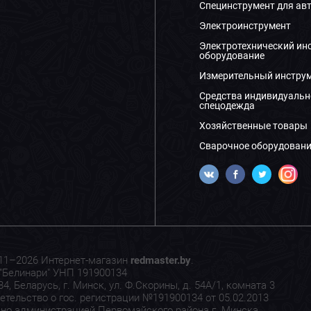
Специнструмент для ав
Электроинструмент
Электротехнический ин
оборудование
Измерительный инстру
Средства индивидуальн
спецодежда
Хозяйственные товары
Сварочное оборудовани
11–2026 Интернет-магазин
redmaster.by
.
"Белинари" УНП 191900134
4, Беларусь, г. Минск, ул. Ф.Скорины, д. 54А/1, комната 3
етельство о гос. регистрации №191900134 от 05.02.2013
но администрацией Первомайского района г. Минска.