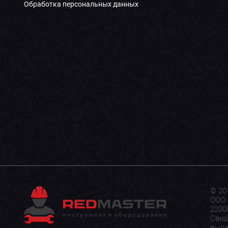
Обработка персональных данных
© 20
ООО 
22008
Свид
выда