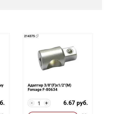
214375
му
Адаптер 3/8"(F)x1/2"(M)
Forsage F-80634
б.
6.67 руб.
-
+