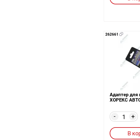
262661
Адаптер для 
ХОРЕКС АВТО
-
+
В ко