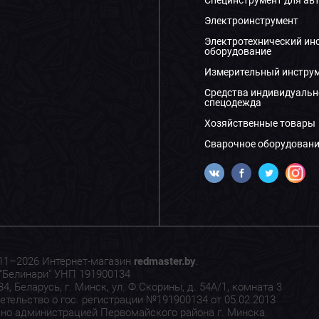
Электроинструмент
Электротехнический ин
оборудование
Измерительный инстру
Средства индивидуальн
спецодежда
Хозяйственные товары
Сварочное оборудовани
11–2026 Интернет-магазин
redmaster.by
.
"Белинари" УНП 191900134
4, Беларусь, г. Минск, ул. Ф.Скорины, д. 54А/1, комната 3
етельство о гос. регистрации №191900134 от 05.02.2013
но администрацией Первомайского района г. Минска.