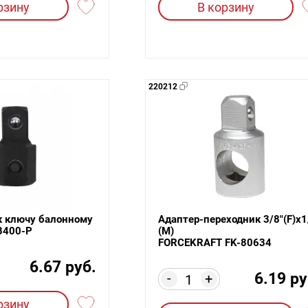
рзину
В корзину
220212
к ключу балонному
Адаптер-переходник 3/8"(F)x1
B400-P
(M)
FORCEKRAFT FK-80634
6.67 руб.
6.19 ру
-
+
рзину