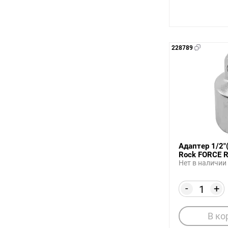
228789
Адаптер 1/2"(
Rock FORCE 
Нет в наличии
-
+
В ко