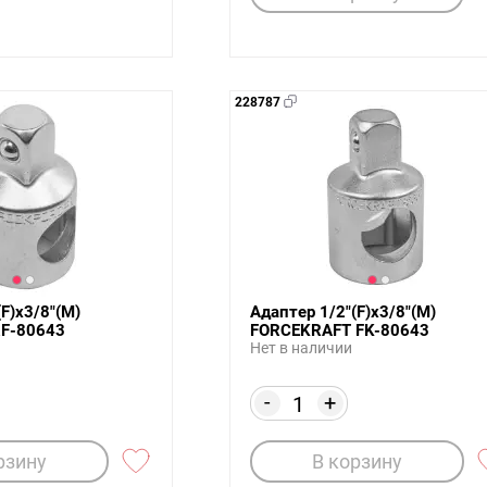
228787
F)х3/8"(M)
Адаптер 1/2"(F)х3/8"(M)
RF-80643
FORCEKRAFT FK-80643
Нет в наличии
-
+
рзину
В корзину