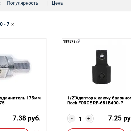
:
Популярность
Цена
0 - 7
189578
р-удлинитель 175мм
1/2"Адаптор к ключу балонно
75
Rock FORCE RF-681B400-P
7.38 руб.
7.25 ру
-
+