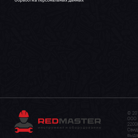
© 20
ООО 
22008
Свид
выда