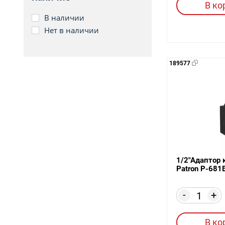
В ко
В наличии
Нет в наличии
189577
1/2"Адаптор 
Patron P-681
-
+
В ко