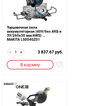
Торцовочная пила
аккумуляторная (40V/без АКБ и
ЗУ/260х30 мм/AWS) ...
MAKITA LS004GZ01
3 837.67 руб.
-
+
В корзину
246643