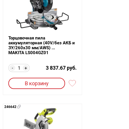
Торцовочная пила
аккумуляторная (40V/без АКБ и
ЗУ/260х30 мм/AWS) ...
MAKITA LS004GZ01
3 837.67 руб.
-
+
В корзину
246642