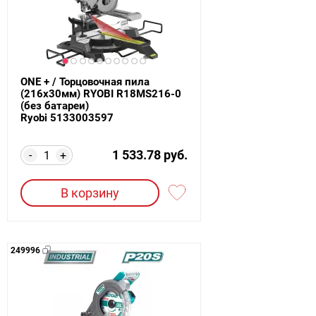
ONE + / Торцовочная пила
(216х30мм) RYOBI R18MS216-0
(без батареи)
Ryobi 5133003597
1 533.78 руб.
-
+
В корзину
249996