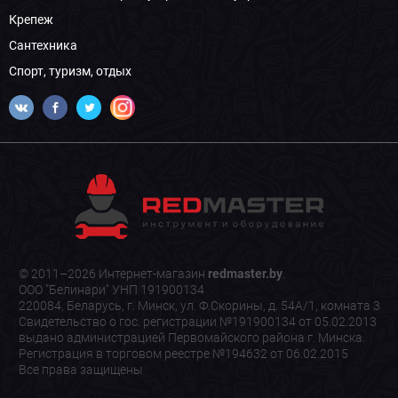
Крепеж
Сантехника
Спорт, туризм, отдых
© 2011–2026 Интернет-магазин
redmaster.by
.
ООО "Белинари" УНП 191900134
220084, Беларусь, г. Минск, ул. Ф.Скорины, д. 54А/1, комната 3
Свидетельство о гос. регистрации №191900134 от 05.02.2013
выдано администрацией Первомайского района г. Минска.
Регистрация в торговом реестре №194632 от 06.02.2015
Все права защищены