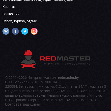
Крепеж
Сантехника
Спорт, туризм, отдых
© 2011–2026 Интернет-магазин
redmaster.by
.
ООО "Белинари" УНП 191900134
220084, Беларусь, г. Минск, ул. Ф.Скорины, д. 54А/1, комната 3
Свидетельство о гос. регистрации №191900134 от 05.02.2013
выдано администрацией Первомайского района г. Минска.
Регистрация в торговом реестре №194632 от 06.02.2015
Все права защищены