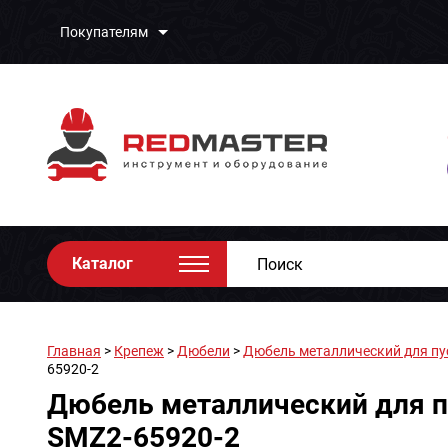
Покупателям
Каталог
Главная
>
Крепеж
>
Дюбели
>
Дюбель металлический для пус
65920-2
Дюбель металлический для пу
SMZ2-65920-2