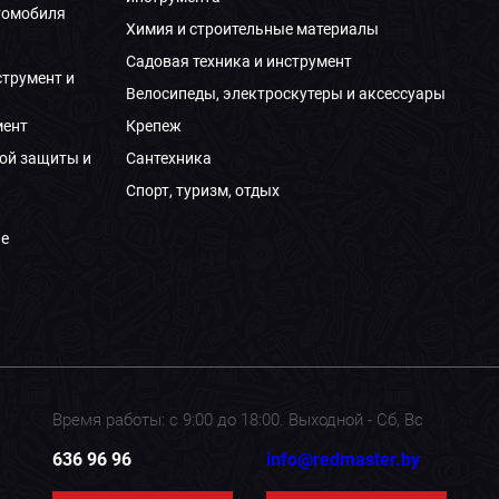
томобиля
Химия и строительные материалы
Садовая техника и инструмент
струмент и
Велосипеды, электроскутеры и аксессуары
мент
Крепеж
ой защиты и
Сантехника
Спорт, туризм, отдых
е
Время работы: с 9:00 до 18:00. Выходной - Сб, Вс
636 96 96
info@redmaster.by