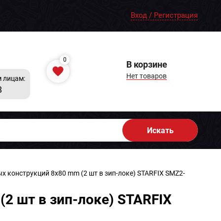
Вход / Регистрация
0
В корзине
Нет товаров
 лицам:
8
Искать
х конструкций 8х80 mm (2 шт в зип-локе) STARFIX SMZ2-
2 шт в зип-локе) STARFIX