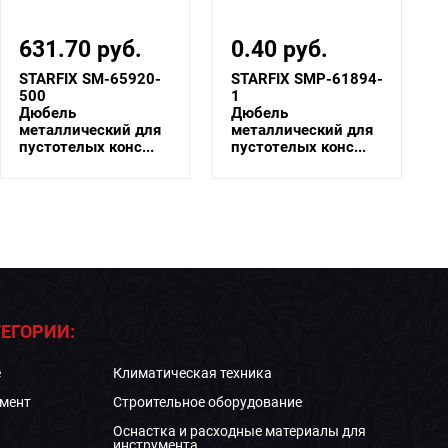
0.40 руб.
2.02 руб.
STARFIX SMP-61894-
STARFIX SMZ1-
1
61872-4
Дюбель
Дюбель
металлический для
металлический для
пустотелых конс...
пустотелых конс...
ЕГОРИИ:
е
Климатическая техника
мент
Строительное оборудование
Оснастка и расходные материалы для
инструмента