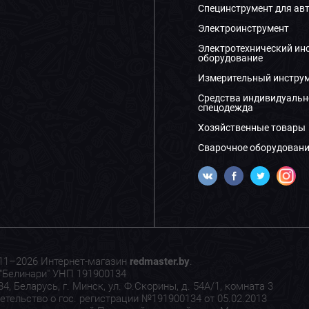
Специнструмент для ав
Электроинструмент
Электротехнический ин
оборудование
Измерительный инстру
Средства индивидуальн
спецодежда
Хозяйственные товары
Сварочное оборудовани
11–2026 Интернет-магазин
redmaster.by
.
"Белинари" УНП 191900134
4, Беларусь, г. Минск, ул. Ф.Скорины, д. 54А/1, комната 3
етельство о гос. регистрации №191900134 от 05.02.2013