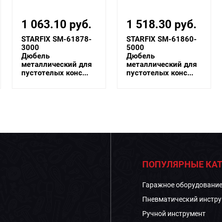
1 518.30 руб.
631.70 руб.
STARFIX SM-61860-
STARFIX SM-65920-
5000
500
Дюбель
Дюбель
металлический для
металлический для
пустотелых конс...
пустотелых конс...
ПОПУЛЯРНЫЕ КАТ
Гаражное оборудовани
Пневматический инстру
Ручной инструмент