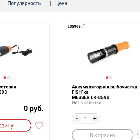
:
Популярность
Цена
205969
сетевая
Аккумуляторная рыбочистка
59D
FISH`ka
MESSER LK-859B
Нет в наличии
0 руб.
-
+
рзину
В корзину