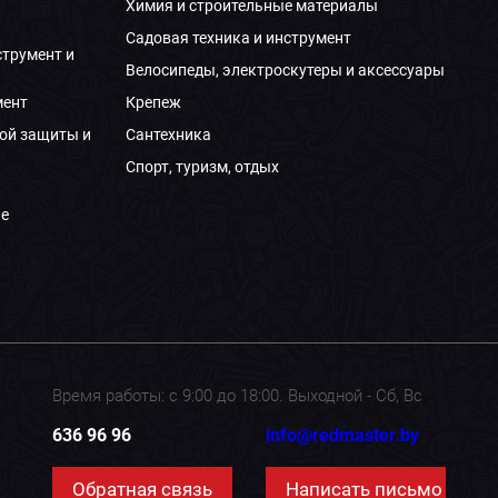
Химия и строительные материалы
Садовая техника и инструмент
струмент и
Велосипеды, электроскутеры и аксессуары
мент
Крепеж
ой защиты и
Сантехника
Спорт, туризм, отдых
е
Время работы: с 9:00 до 18:00. Выходной - Сб, Вс
636 96 96
info@redmaster.by
Обратная связь
Написать письмо