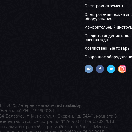
Электроинструмент
Электротехнический ин
оборудование
Измерительный инстру
Средства индивидуальн
спецодежда
Хозяйственные товары
Сварочное оборудовани
11–2026 Интернет-магазин
redmaster.by
.
"Белинари" УНП 191900134
4, Беларусь, г. Минск, ул. Ф.Скорины, д. 54А/1, комната 3
етельство о гос. регистрации №191900134 от 05.02.2013
но администрацией Первомайского района г. Минска.