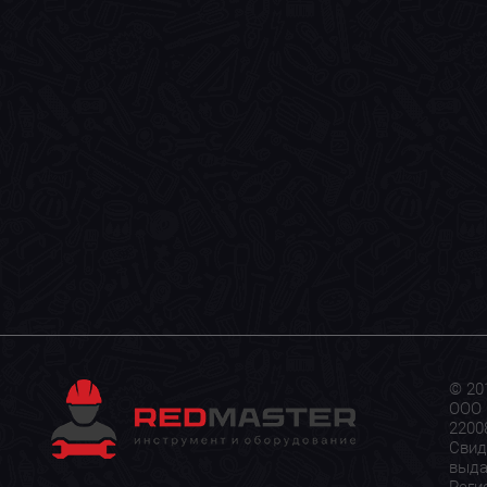
© 20
ООО 
22008
Свид
выда