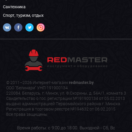
Сантехника
Спорт, туризм, отдых
© 2011–2026 Интернет-магазин
redmaster.by
.
ООО "Белинари" УНП 191900134
220084, Беларусь, г. Минск, ул. Ф.Скорины, д. 54А/1, комната 3
Свидетельство о гос. регистрации №191900134 от 05.02.2013
выдано администрацией Первомайского района г. Минска.
Регистрация в торговом реестре №194632 от 06.02.2015
Все права защищены
Время работы: с 9:00 до 18:00. Выходной - Сб, Вс