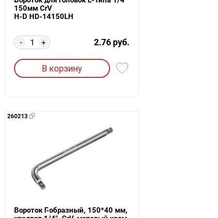
150мм CrV
H-D HD-14150LH
2.76 руб.
-
+
В корзину
260213
Вороток Г-образный, 150*40 мм,