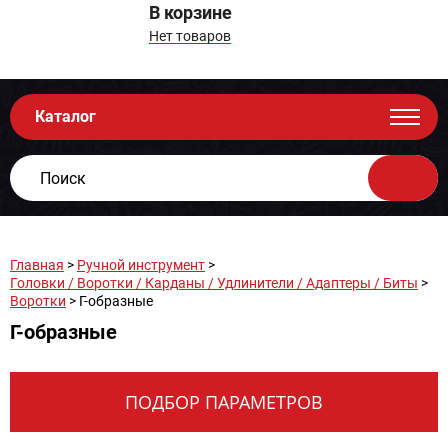
В корзине
Нет товаров
Каталог
Главная
>
Ручной инструмент
>
Головки / Воротки / Карданы / Удлинители / Адаптеры / Биты
>
Воротки
> Г-образные
Г-образные
ПОДБОР ПАРАМЕТРОВ