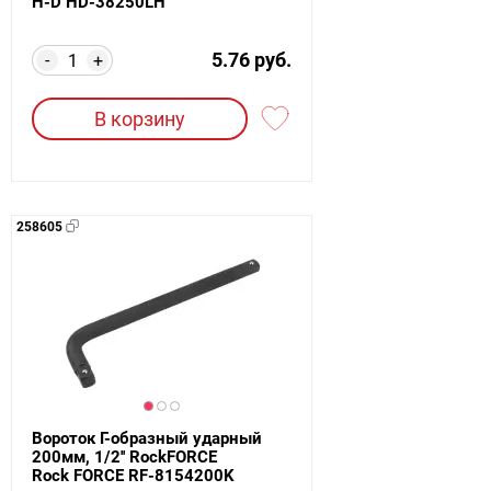
H-D HD-38250LH
5.76 руб.
-
+
В корзину
258605
Вороток Г-образный ударный
200мм, 1/2'' RockFORCE
Rock FORCE RF-8154200K