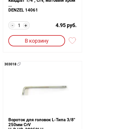
квадрат 1/4", CrV, матовый хром
...
DENZEL 14061
4.95 руб.
-
+
В корзину
303018
Вороток для головок L-Типа 3/8"
250мм CrV