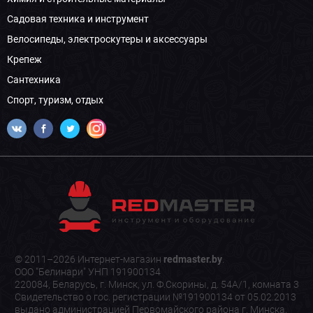
Садовая техника и инструмент
Велосипеды, электроскутеры и аксессуары
Крепеж
Сантехника
Спорт, туризм, отдых
© 2011–2026 Интернет-магазин
redmaster.by
.
ООО "Белинари" УНП 191900134
220084, Беларусь, г. Минск, ул. Ф.Скорины, д. 54А/1, комната 3
Свидетельство о гос. регистрации №191900134 от 05.02.2013
выдано администрацией Первомайского района г. Минска.