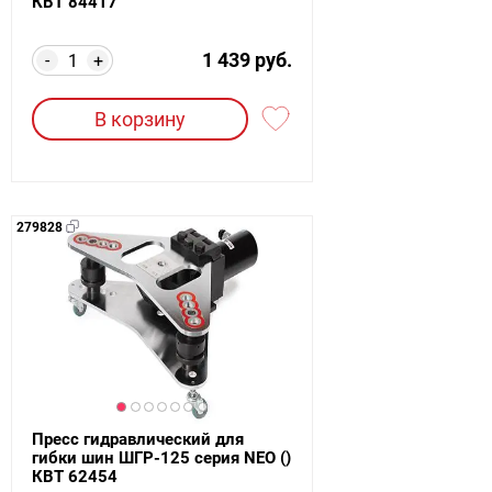
КВТ 84417
1 439 руб.
-
+
В корзину
279828
Пресс гидравлический для
гибки шин ШГР-125 серия NEO ()
КВТ 62454