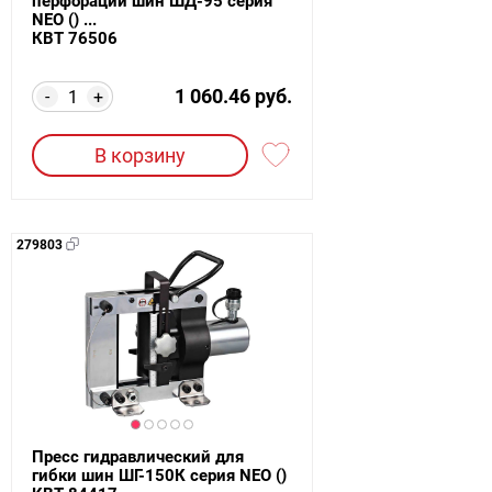
перфорации шин ШД-95 серия
NEO () ...
КВТ 76506
1 060.46 руб.
-
+
В корзину
279803
Пресс гидравлический для
гибки шин ШГ-150К серия NEO ()