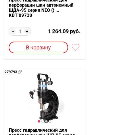
перфорации шин автономный
ШДА-95 серия NEO () ...
КВТ 89730
1 264.09 руб.
-
+
В корзину
279793
Пресс гидравлический для