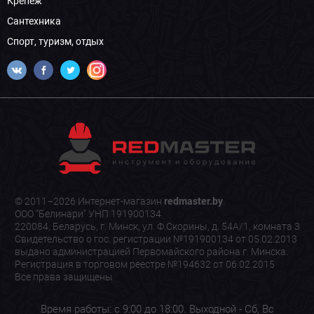
Крепеж
Сантехника
Спорт, туризм, отдых
© 2011–2026 Интернет-магазин
redmaster.by
.
ООО "Белинари" УНП 191900134
220084, Беларусь, г. Минск, ул. Ф.Скорины, д. 54А/1, комната 3
Свидетельство о гос. регистрации №191900134 от 05.02.2013
выдано администрацией Первомайского района г. Минска.
Регистрация в торговом реестре №194632 от 06.02.2015
Все права защищены
Время работы: с 9:00 до 18:00. Выходной - Сб, Вс