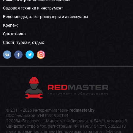
Садовая техника и инструмент
Велосипеды, электроскутеры и аксессуары
Крепеж
Сантехника
Спорт, туризм, отдых
© 2011–2026 Интернет-магазин
redmaster.by
.
ООО "Белинари" УНП 191900134
220084, Беларусь, г. Минск, ул. Ф.Скорины, д. 54А/1, комната 3
Свидетельство о гос. регистрации №191900134 от 05.02.2013
выдано администрацией Первомайского района г. Минска.