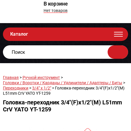
В корзине
Нет товаров
Каталог
Главная
>
Ручной инструмент
>
Головки / Воротки / Карданы / Удлинители / Адаптеры / Биты
>
Переходники
>
3/4" х 1/2"
> Головка-переходник 3/4"(F)x1/2"(М)
L51mm CrV YATO YT-1259
Головка-переходник 3/4"(F)x1/2"(М) L51mm
CrV YATO YT-1259