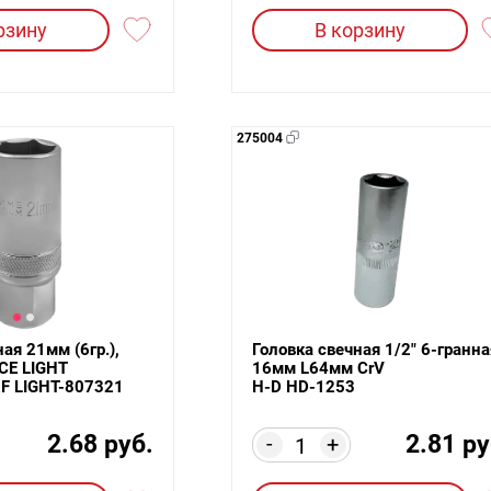
рзину
В корзину
275004
ая 21мм (6гр.),
Головка свечная 1/2" 6-гранна
CE LIGHT
16мм L64мм CrV
F LIGHT-807321
H-D HD-1253
2.68 руб.
2.81 ру
-
+