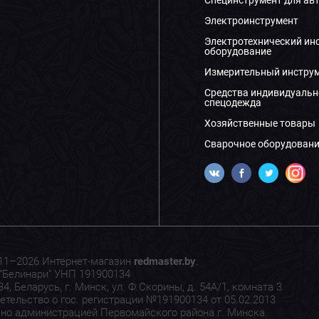
Электроинструмент
Электротехнический ин
оборудование
Измерительный инстру
Средства индивидуальн
спецодежда
Хозяйственные товары
Сварочное оборудовани
11–2026 Интернет-магазин
redmaster.by
.
"Белинари" УНП 191900134
4, Беларусь, г. Минск, ул. Ф.Скорины, д. 54А/1, комната 3
етельство о гос. регистрации №191900134 от 05.02.2013
но администрацией Первомайского района г. Минска.