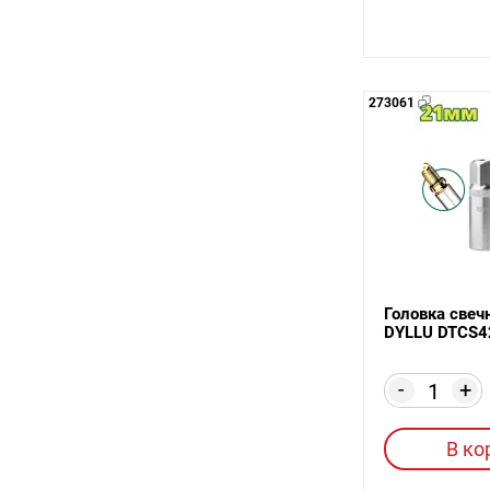
273061
Головка свеч
DYLLU DTCS4
-
+
В ко