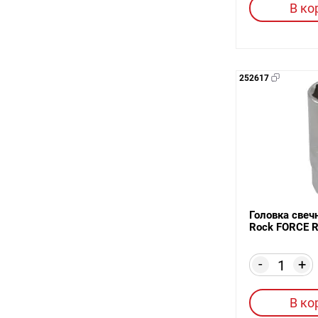
В ко
252617
Головка свеч
Rock FORCE 
-
+
В ко