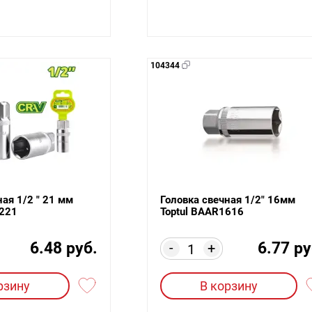
104344
ная 1/2 " 21 мм
Головка свечная 1/2" 16мм
221
Toptul BAAR1616
6.48 руб.
6.77 ру
-
+
рзину
В корзину