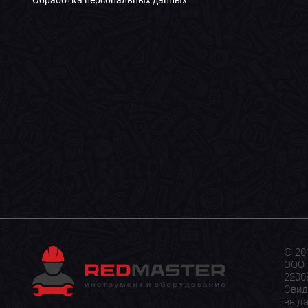
© 20
ООО 
22008
Свид
выда