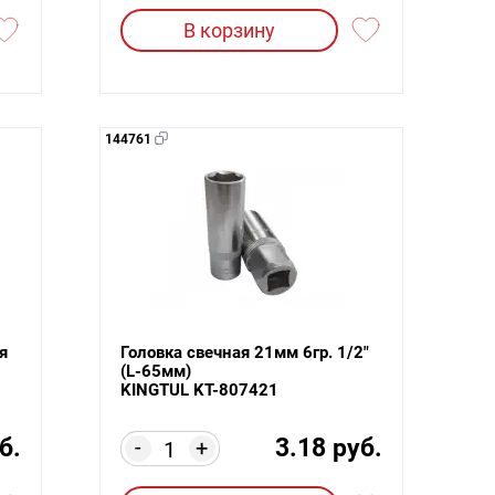
В корзину
144761
я
Головка свечная 21мм 6гр. 1/2"
(L-65мм)
KINGTUL KT-807421
б.
3.18 руб.
-
+