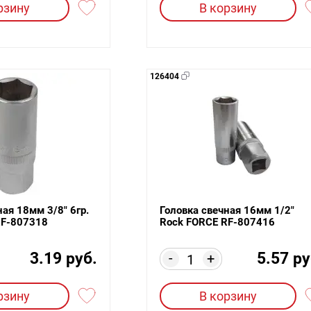
рзину
В корзину
126404
ная 18мм 3/8" 6гр.
Головка свечная 16мм 1/2"
RF-807318
Rock FORCE RF-807416
3.19 руб.
5.57 ру
-
+
рзину
В корзину