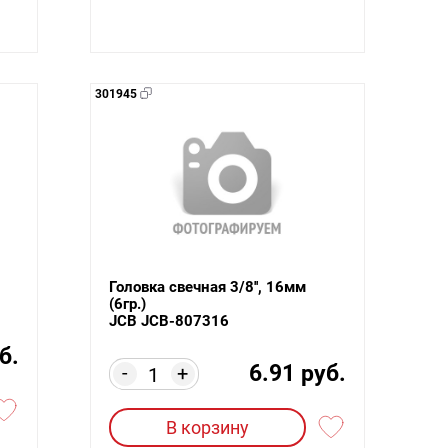
301945
Головка свечная 3/8'', 16мм
(6гр.)
JCB JCB-807316
б.
6.91 руб.
-
+
В корзину