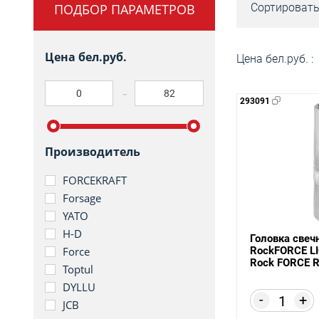
ПОДБОР ПАРАМЕТРОВ
Сортировать
Цена бел.руб.
Цена бел.руб. :
293091
Производитель
FORCEKRAFT
Forsage
YATO
H-D
Головка свечн
RockFORCE L
Force
Rock FORCE R
Toptul
DYLLU
-
+
JCB