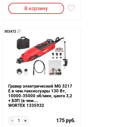
В корзину
302472
Гравер электрический MG 3217
E в чем.+аксессуары 130 Вт,
10000-35000 об/мин, цанга 3,2
+ БЗП (в чем....
WORTEX 1335932
175 руб.
-
+