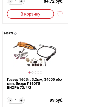
84.72 руб.
-
+
В корзину
249778
Гравер 160Вт, 3.2мм, 34000 об./
мин, Вихрь Г-160ГВ
ВИХРЬ 72/4/2
99 руб.
-
+