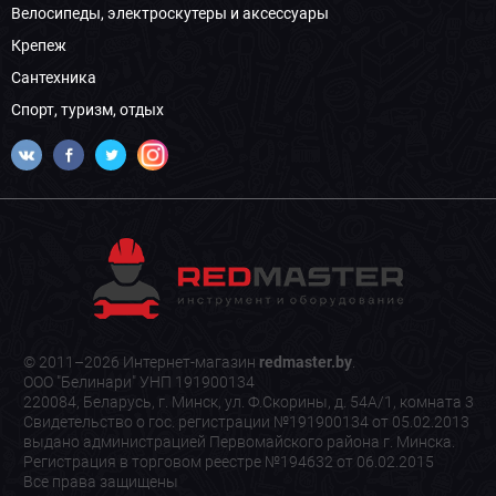
Велосипеды, электроскутеры и аксессуары
Крепеж
Сантехника
Спорт, туризм, отдых
© 2011–2026 Интернет-магазин
redmaster.by
.
ООО "Белинари" УНП 191900134
220084, Беларусь, г. Минск, ул. Ф.Скорины, д. 54А/1, комната 3
Свидетельство о гос. регистрации №191900134 от 05.02.2013
выдано администрацией Первомайского района г. Минска.
Регистрация в торговом реестре №194632 от 06.02.2015
Все права защищены