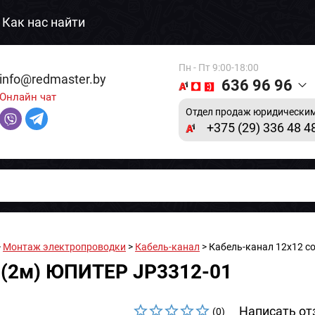
Как нас найти
Пн - Пт 9:00-18:00
info@redmaster.by
636 96 96
Онлайн чат
Отдел продаж юридическим
+375 (29) 336 48 4
>
Монтаж электропроводки
>
Кабель-канал
> Кабель-канал 12х12 с
D (2м) ЮПИТЕР JP3312-01
Написать от
(0)