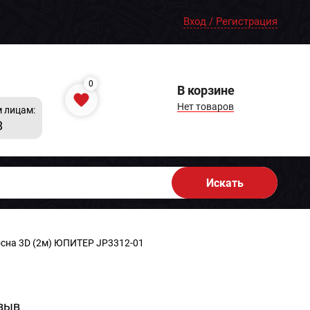
Вход / Регистрация
0
В корзине
Нет товаров
 лицам:
8
Искать
осна 3D (2м) ЮПИТЕР JP3312-01
зыв