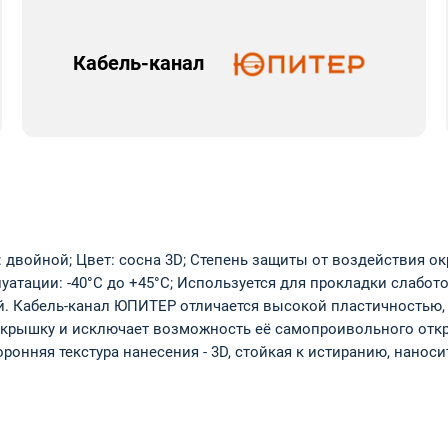
Кабель-канал
: двойной; Цвет: сосна 3D; Степень защиты от воздействия о
луатации: -40°С до +45°С; Используется для прокладки слабо
. Кабель-канал ЮПИТЕР отличается высокой пластичностью, ч
крышку и исключает возможность её самопроивольного откры
ронняя текстура нанесения - 3D, стойкая к истиранию, нанос