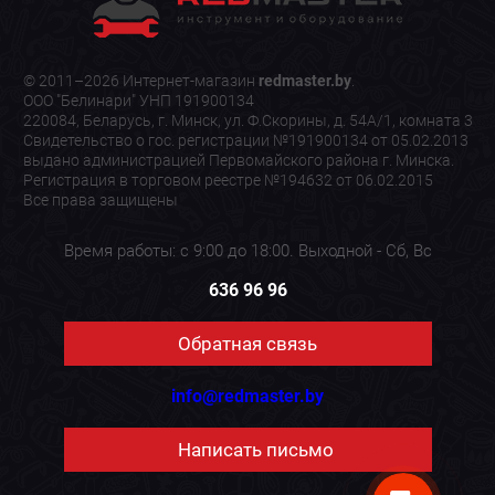
© 2011–2026 Интернет-магазин
redmaster.by
.
ООО "Белинари" УНП 191900134
220084, Беларусь, г. Минск, ул. Ф.Скорины, д. 54А/1, комната 3
Свидетельство о гос. регистрации №191900134 от 05.02.2013
выдано администрацией Первомайского района г. Минска.
Регистрация в торговом реестре №194632 от 06.02.2015
Все права защищены
Время работы: с 9:00 до 18:00. Выходной - Сб, Вс
636 96 96
Обратная связь
info@redmaster.by
Написать письмо