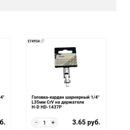
274934
4"
Головка-кардан шарнирный 1/4"
L35мм CrV на держателе
H-D HD-1437P
б.
3.65 руб.
-
+