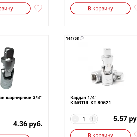
рзину
В корзину
144758
ан шарнирный 3/8"
Кардан 1/4"
KINGTUL KT-80521
5.57 ру
-
+
4.36 руб.
В корзину