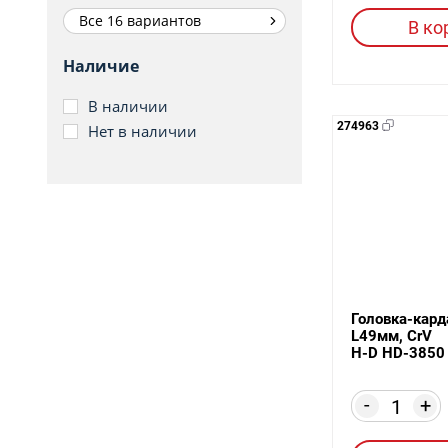
Все 16 вариантов
В ко
Наличие
В наличии
274963
Нет в наличии
Головка-кард
L49мм, CrV
H-D HD-3850
-
+