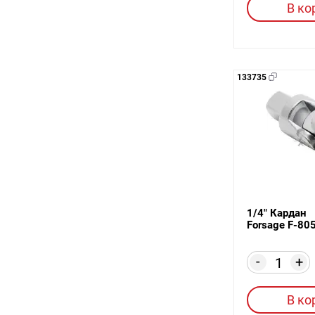
В ко
133735
1/4" Кардан
Forsage F-80
-
+
В ко