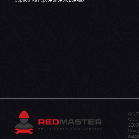
© 20
ООО 
22008
Свид
выда