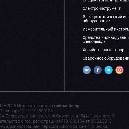
Электроинструмент
Электротехнический ин
оборудование
Измерительный инстру
Средства индивидуальн
спецодежда
Хозяйственные товары
Сварочное оборудовани
11–2026 Интернет-магазин
redmaster.by
.
"Белинари" УНП 191900134
4, Беларусь, г. Минск, ул. Ф.Скорины, д. 54А/1, комната 3
етельство о гос. регистрации №191900134 от 05.02.2013
но администрацией Первомайского района г. Минска.