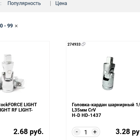
:
Популярность
Цена
0 - 99
274933
RockFORCE LIGHT
Головка-кардан шарнирный 1/
IGHT RF LIGHT-
L35мм CrV
H-D HD-1437
2.68 руб.
3.28 ру
-
+