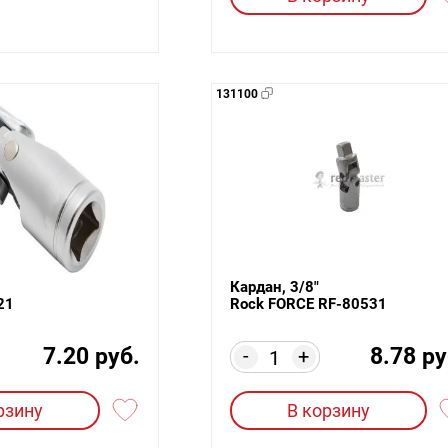
131100
Кардан, 3/8"
21
Rock FORCE RF-80531
7.20 руб.
8.78 ру
-
+
рзину
В корзину