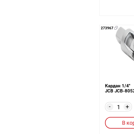
273967
Кардан 1/4''
JCB JCB-805
-
+
В ко