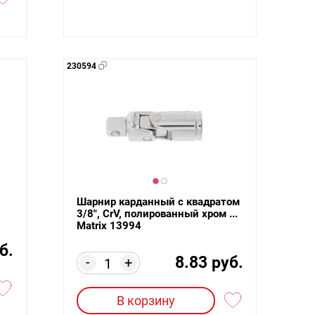
230594
Шарнир карданный с квадратом
3/8", CrV, полированный хром ...
Matrix 13994
б.
8.83 руб.
-
+
В корзину