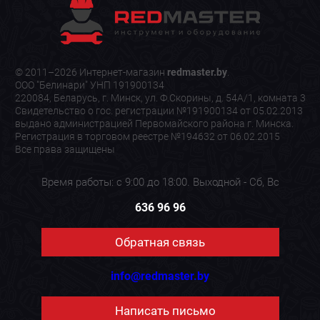
© 2011–2026 Интернет-магазин
redmaster.by
.
ООО "Белинари" УНП 191900134
220084, Беларусь, г. Минск, ул. Ф.Скорины, д. 54А/1, комната 3
Свидетельство о гос. регистрации №191900134 от 05.02.2013
выдано администрацией Первомайского района г. Минска.
Регистрация в торговом реестре №194632 от 06.02.2015
Все права защищены
Время работы: с 9:00 до 18:00. Выходной - Сб, Вс
636 96 96
Обратная связь
info@redmaster.by
Написать письмо