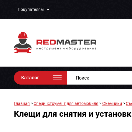
Покупателям
Каталог
Главная
>
Специнструмент для автомобиля
>
Съемники
>
Съ
Клещи для снятия и установ