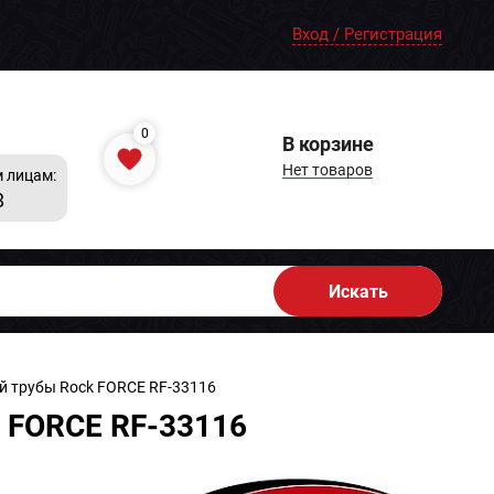
Вход / Регистрация
0
В корзине
Нет товаров
 лицам:
8
Искать
й трубы Rock FORCE RF-33116
k FORCE RF-33116