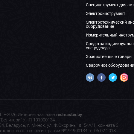
Специнструмент для ав
Электроинструмент
Электротехнический ин
оборудование
Измерительный инстру
Средства индивидуальн
спецодежда
Хозяйственные товары
Сварочное оборудовани
11–2026 Интернет-магазин
redmaster.by
.
"Белинари" УНП 191900134
4, Беларусь, г. Минск, ул. Ф.Скорины, д. 54А/1, комната 3
етельство о гос. регистрации №191900134 от 05.02.2013