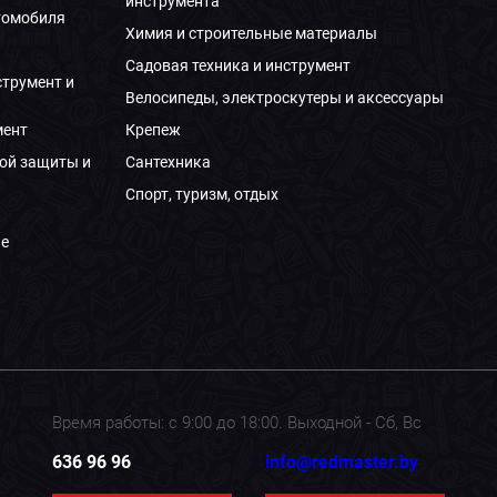
инструмента
томобиля
Химия и строительные материалы
Садовая техника и инструмент
струмент и
Велосипеды, электроскутеры и аксессуары
мент
Крепеж
ой защиты и
Сантехника
Спорт, туризм, отдых
е
Время работы: с 9:00 до 18:00. Выходной - Сб, Вс
636 96 96
info@redmaster.by