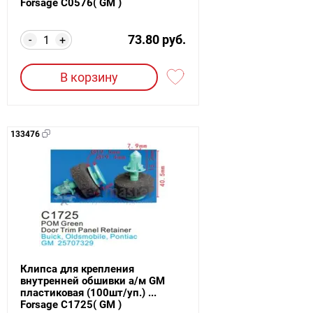
Forsage C0576( GM )
73.80 руб.
-
+
В корзину
133476
Клипса для крепления
внутренней обшивки а/м GM
пластиковая (100шт/уп.) ...
Forsage C1725( GM )