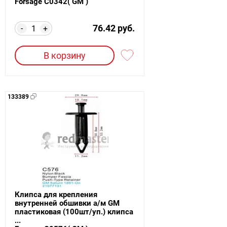
Forsage C0342( GM )
76.42 руб.
-
+
В корзину
133389
Клипса для крепления
внутренней обшивки а/м GM
пластиковая (100шт/уп.) клипса
...