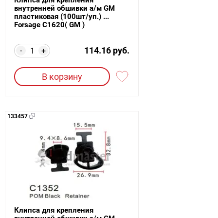
внутренней обшивки а/м GM
пластиковая (100шт/уп.) ...
Forsage C1620( GM )
114.16 руб.
-
+
В корзину
133457
Клипса для крепления