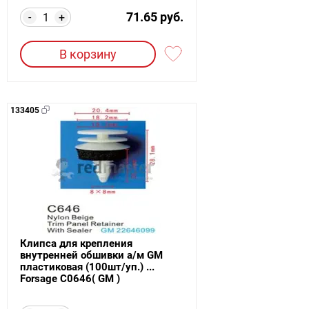
71.65 руб.
-
+
В корзину
133405
Клипса для крепления
внутренней обшивки а/м GM
пластиковая (100шт/уп.) ...
Forsage C0646( GM )