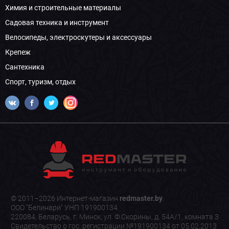
Химия и строительные материалы
Садовая техника и инструмент
Велосипеды, электроскутеры и аксессуары
Крепеж
Сантехника
Спорт, туризм, отдых
© 2011–2026 Интернет-магазин
redmaster.by
.
ООО "Белинари" УНП 191900134
220084, Беларусь, г. Минск, ул. Ф.Скорины, д. 54А/1, комната 3
Свидетельство о гос. регистрации №191900134 от 05.02.2013