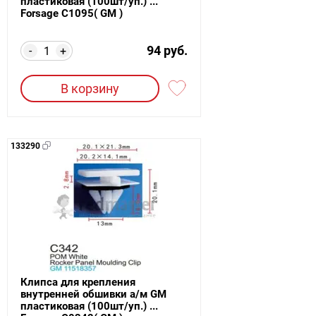
пластиковая (100шт/уп.) ...
Forsage C1095( GM )
94 руб.
-
+
В корзину
133290
Клипса для крепления
внутренней обшивки а/м GM
пластиковая (100шт/уп.) ...