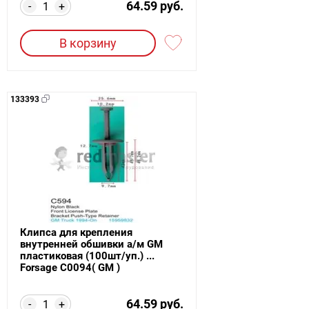
64.59 руб.
-
+
В корзину
133393
Клипса для крепления
внутренней обшивки а/м GM
пластиковая (100шт/уп.) ...
Forsage C0094( GM )
64.59 руб.
-
+