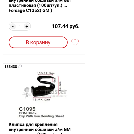
внутренней обшивки а/м GM
пластиковая (100шт/уп.) ...
Forsage C1352( GM )
107.44 руб.
-
+
В корзину
133438
Клипса для крепления
внутренней обшивки а/м GM