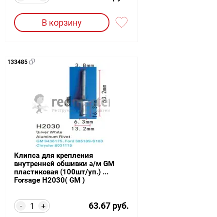
В корзину
133485
Клипса для крепления
внутренней обшивки а/м GM
пластиковая (100шт/уп.) ...
Forsage H2030( GM )
63.67 руб.
-
+