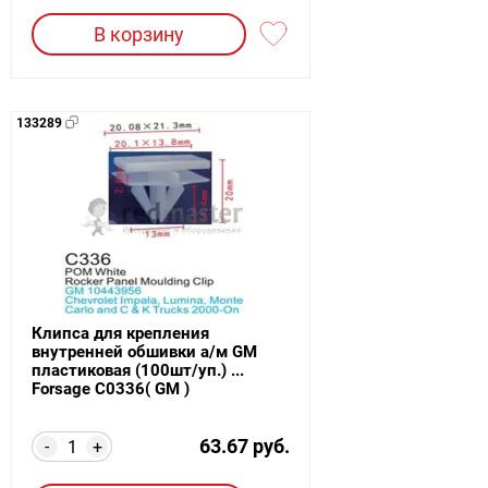
В корзину
133289
Клипса для крепления
внутренней обшивки а/м GM
пластиковая (100шт/уп.) ...
Forsage C0336( GM )
63.67 руб.
-
+