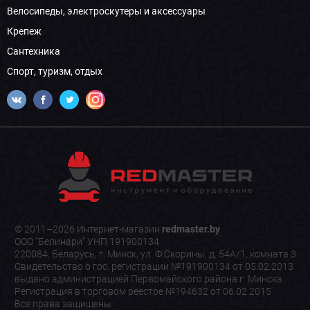
Велосипеды, электроскутеры и аксессуары
Крепеж
Сантехника
Спорт, туризм, отдых
© 2011–2026 Интернет-магазин
redmaster.by
.
ООО "Белинари" УНП 191900134
220084, Беларусь, г. Минск, ул. Ф.Скорины, д. 54А/1, комната 3
Свидетельство о гос. регистрации №191900134 от 05.02.2013
выдано администрацией Первомайского района г. Минска.
Регистрация в торговом реестре №194632 от 06.02.2015
Все права защищены