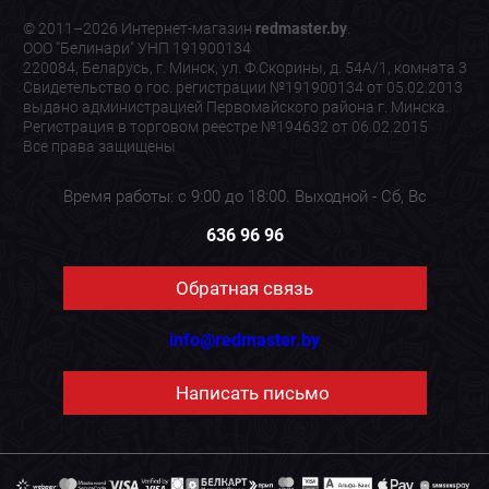
© 2011–2026 Интернет-магазин
redmaster.by
.
ООО "Белинари" УНП 191900134
220084, Беларусь, г. Минск, ул. Ф.Скорины, д. 54А/1, комната 3
Свидетельство о гос. регистрации №191900134 от 05.02.2013
выдано администрацией Первомайского района г. Минска.
Регистрация в торговом реестре №194632 от 06.02.2015
Все права защищены
Время работы: с 9:00 до 18:00. Выходной - Сб, Вс
636 96 96
Обратная связь
info@redmaster.by
Написать письмо