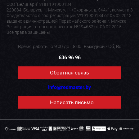
ООО "Белинари" УНП 191900134
220084, Беларусь, г. Минск, ул. Ф.Скорины, д. 54А/1, комната 3
Свидетельство о гос. регистрации №191900134 от 05.02.2013
выдано администрацией Первомайского района г. Минска.
Регистрация в торговом реестре №194632 от 06.02.2015
Все права защищены
Время работы: с 9:00 до 18:00. Выходной - Сб, Вс
636 96 96
Обратная связь
info@redmaster.by
Написать письмо