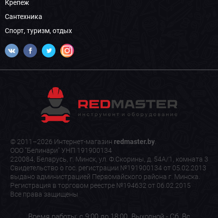
Крепеж
Сантехника
Спорт, туризм, отдых
© 2011–2026 Интернет-магазин
redmaster.by
.
ООО "Белинари" УНП 191900134
220084, Беларусь, г. Минск, ул. Ф.Скорины, д. 54А/1, комната 3
Свидетельство о гос. регистрации №191900134 от 05.02.2013
выдано администрацией Первомайского района г. Минска.
Регистрация в торговом реестре №194632 от 06.02.2015
Все права защищены
Время работы: с 9:00 до 18:00. Выходной - Сб, Вс