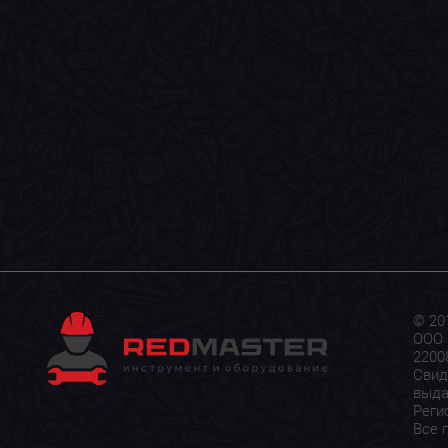
© 20
ООО 
22008
Свид
выда
Реги
Все 