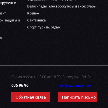
струмент и
Велосипеды, электроскутеры и аксессуары
мент
Крепеж
ой защиты и
Сантехника
Спорт, туризм, отдых
е
Время работы: с 9:00 до 18:00. Выходной - Сб, Вс
636 96 96
info@redmaster.by
Обратная связь
Написать письмо