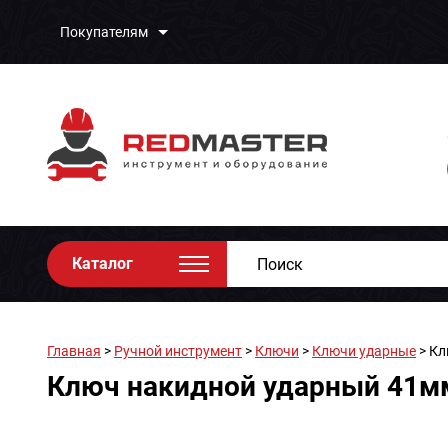
Покупателям
Каталог
Главная
>
Ручной инструмент
>
Ключи
>
Ключи ударные
> Кл
Ключ накидной ударный 41мм