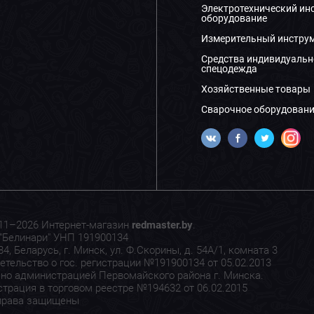
Электротехнический ин
оборудование
Измерительный инстру
Средства индивидуальн
спецодежда
Хозяйственные товары
Сварочное оборудовани
11–2026 Интернет-магазин
redmaster.by
.
"Белинари" УНП 191900134
4, Беларусь, г. Минск, ул. Ф.Скорины, д. 54А/1, комната 3
етельство о гос. регистрации №191900134 от 05.02.2013
но администрацией Первомайского района г. Минска.
страция в торговом реестре №194632 от 06.02.2015
права защищены