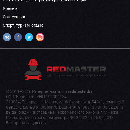
Велосипеды, электроскутеры и аксессуары
Крепеж
Сантехника
Спорт, туризм, отдых
© 2011–2026 Интернет-магазин
redmaster.by
.
ООО "Белинари" УНП 191900134
220084, Беларусь, г. Минск, ул. Ф.Скорины, д. 54А/1, комната 3
Свидетельство о гос. регистрации №191900134 от 05.02.2013
выдано администрацией Первомайского района г. Минска.
Регистрация в торговом реестре №194632 от 06.02.2015
Все права защищены