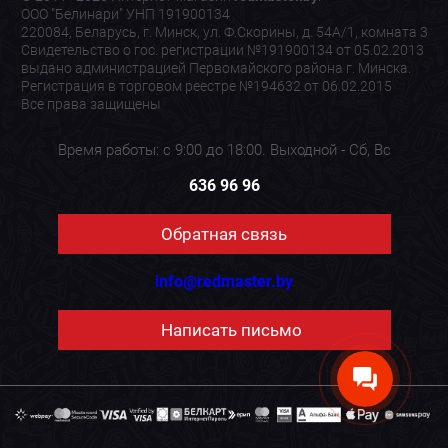
ООО "Белинари" УНП 191900134
220084, Беларусь, г. Минск, ул. Ф.Скорины, д. 54А/1, комната 3
Свидетельство о гос. регистрации №191900134 от 05.02.2013
выдано администрацией Первомайского района г. Минска.
Регистрация в торговом реестре №194632 от 06.02.2015
Все права защищены
Время работы: с 9:00 до 18:00. Выходной - Сб, Вс
636 96 96
Обратная связь
info@redmaster.by
Написать письмо