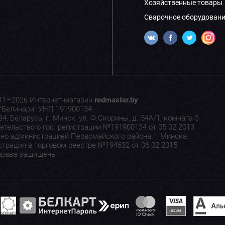
Хозяйственные товары
Сварочное оборудовани
11–2026 Интернет-магазин
redmaster.by
.
"Белинари" УНП 191900134
4, Беларусь, г. Минск, ул. Ф.Скорины, д. 54А/1, комната 3
етельство о гос. регистрации №191900134 от 05.02.2013
но администрацией Первомайского района г. Минска.
страция в торговом реестре №194632 от 06.02.2015
права защищены