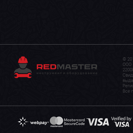
© 20
ООО 
22008
Свид
выда
Реги
Все 