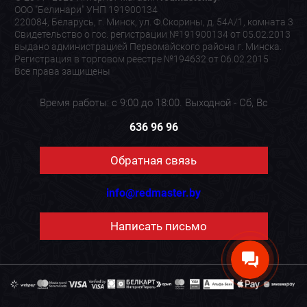
ООО "Белинари" УНП 191900134
220084, Беларусь, г. Минск, ул. Ф.Скорины, д. 54А/1, комната 3
Свидетельство о гос. регистрации №191900134 от 05.02.2013
выдано администрацией Первомайского района г. Минска.
Регистрация в торговом реестре №194632 от 06.02.2015
Все права защищены
Время работы: с 9:00 до 18:00. Выходной - Сб, Вс
636 96 96
Обратная связь
info@redmaster.by
Написать письмо