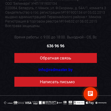
ООО "Белинари" УНП 191900134
220084, Беларусь, г. Минск, ул. Ф.Скорины, д. 54А/1, комната 3
Свидетельство о гос. регистрации №191900134 от 05.02.2013
выдано администрацией Первомайского района г. Минска.
Регистрация в торговом реестре №194632 от 06.02.2015
Все права защищены
Время работы: с 9:00 до 18:00. Выходной - Сб, Вс
636 96 96
Обратная связь
info@redmaster.by
Написать письмо