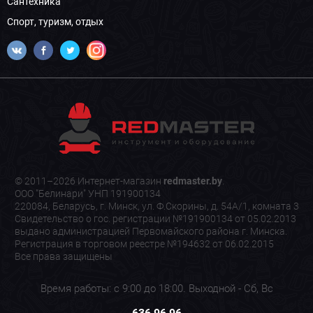
Сантехника
Спорт, туризм, отдых
© 2011–2026 Интернет-магазин
redmaster.by
.
ООО "Белинари" УНП 191900134
220084, Беларусь, г. Минск, ул. Ф.Скорины, д. 54А/1, комната 3
Свидетельство о гос. регистрации №191900134 от 05.02.2013
выдано администрацией Первомайского района г. Минска.
Регистрация в торговом реестре №194632 от 06.02.2015
Все права защищены
Время работы: с 9:00 до 18:00. Выходной - Сб, Вс