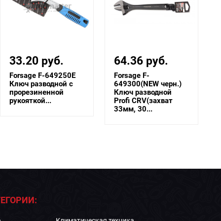
33.20 руб.
64.36 руб.
Forsage F-649250E
Forsage F-
Ключ разводной с
649300(NEW черн.)
прорезиненной
Ключ разводной
рукояткой...
Profi CRV(захват
33мм, 30...
ЕГОРИИ:
е
Климатическая техника