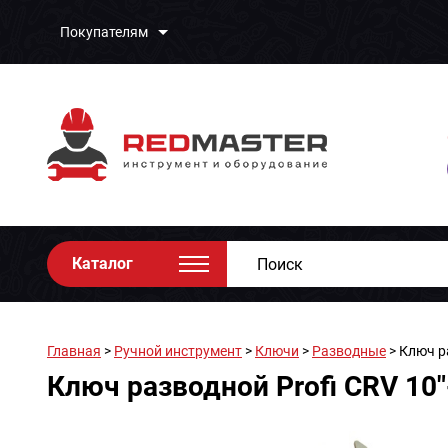
Покупателям
Каталог
Главная
>
Ручной инструмент
>
Ключи
>
Разводные
> Ключ р
Ключ разводной Profi CRV 10