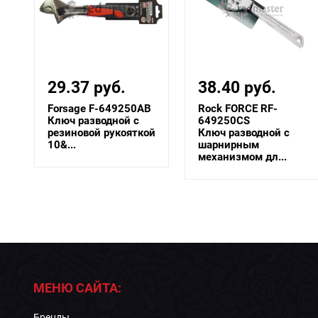
29.37 руб.
38.40 руб.
B
Forsage F-649250AB
Rock FORCE RF-
Ключ разводной с
649250CS
й
резиновой рукояткой
Ключ разводной с
10&...
шарнирным
механизмом дл...
МЕНЮ САЙТА:
Бренды