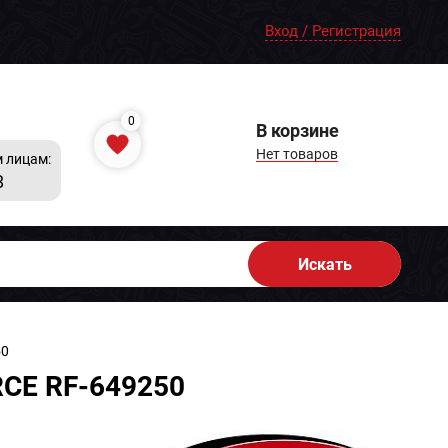
Вход / Регистрация
0
В корзине
Нет товаров
 лицам:
8
Искать
50
RCE RF-649250