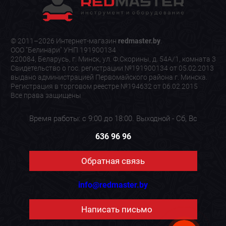
© 2011–2026 Интернет-магазин
redmaster.by
.
ООО "Белинари" УНП 191900134
220084, Беларусь, г. Минск, ул. Ф.Скорины, д. 54А/1, комната 3
Свидетельство о гос. регистрации №191900134 от 05.02.2013
выдано администрацией Первомайского района г. Минска.
Регистрация в торговом реестре №194632 от 06.02.2015
Все права защищены
Время работы: с 9:00 до 18:00. Выходной - Сб, Вс
636 96 96
Обратная связь
info@redmaster.by
Написать письмо