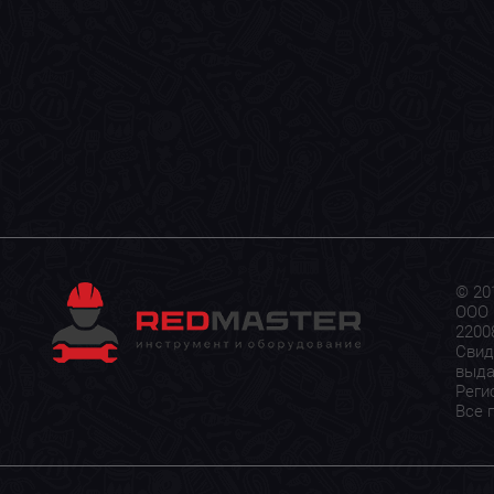
© 20
ООО 
22008
Свид
выда
Реги
Все 