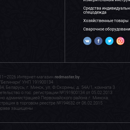
Средства индивидуальн
спецодежда
Хозяйственные товары
Сварочное оборудовани
11–2026 Интернет-магазин
redmaster.by
.
"Белинари" УНП 191900134
4, Беларусь, г. Минск, ул. Ф.Скорины, д. 54А/1, комната 3
етельство о гос. регистрации №191900134 от 05.02.2013
но администрацией Первомайского района г. Минска.
страция в торговом реестре №194632 от 06.02.2015
права защищены