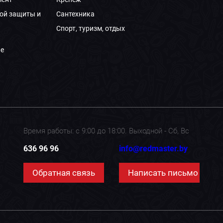
ой защиты и
Сантехника
Спорт, туризм, отдых
е
Время работы: с 9:00 до 18:00. Выходной - Сб, Вс
636 96 96
info@redmaster.by
Обратная связь
Написать письмо