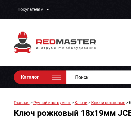
Покупателям
Каталог
Главная
>
Ручной инструмент
>
Ключи
>
Ключи рожковые
> 
Ключ рожковый 18x19мм JCB