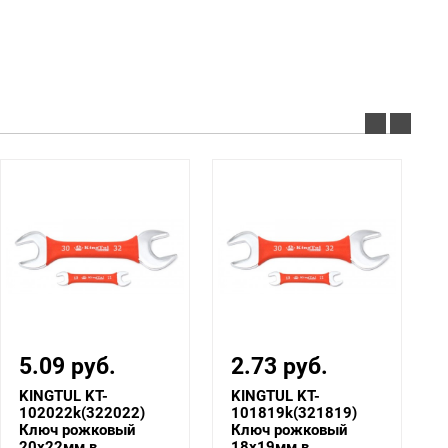
5.09 руб.
2.73 руб.
KINGTUL KT-
KINGTUL KT-
102022k(322022)
101819k(321819)
Ключ рожковый
Ключ рожковый
20х22мм в
18х19мм в