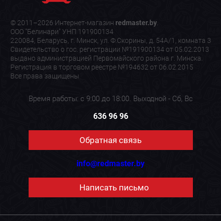
© 2011–2026 Интернет-магазин
redmaster.by
.
ООО "Белинари" УНП 191900134
220084, Беларусь, г. Минск, ул. Ф.Скорины, д. 54А/1, комната 3
Свидетельство о гос. регистрации №191900134 от 05.02.2013
выдано администрацией Первомайского района г. Минска.
Регистрация в торговом реестре №194632 от 06.02.2015
Все права защищены
Время работы: с 9:00 до 18:00. Выходной - Сб, Вс
636 96 96
Обратная связь
info@redmaster.by
Написать письмо