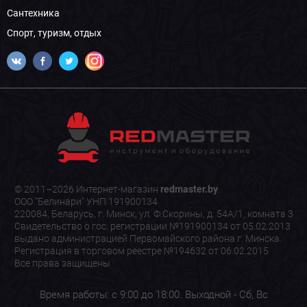
Сантехника
Спорт, туризм, отдых
© 2011–2026 Интернет-магазин
redmaster.by
.
ООО "Белинари" УНП 191900134
220084, Беларусь, г. Минск, ул. Ф.Скорины, д. 54А/1, комната 3
Свидетельство о гос. регистрации №191900134 от 05.02.2013
выдано администрацией Первомайского района г. Минска.
Регистрация в торговом реестре №194632 от 06.02.2015
Все права защищены
Время работы: с 9:00 до 18:00. Выходной - Сб, Вс