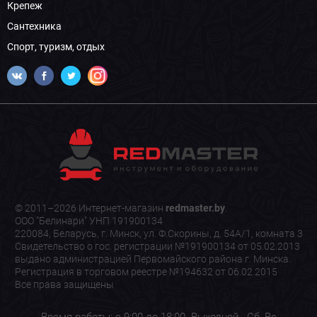
Крепеж
Сантехника
Спорт, туризм, отдых
© 2011–2026 Интернет-магазин
redmaster.by
.
ООО "Белинари" УНП 191900134
220084, Беларусь, г. Минск, ул. Ф.Скорины, д. 54А/1, комната 3
Свидетельство о гос. регистрации №191900134 от 05.02.2013
выдано администрацией Первомайского района г. Минска.
Регистрация в торговом реестре №194632 от 06.02.2015
Все права защищены