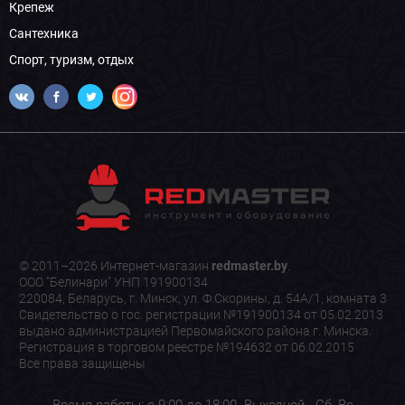
Крепеж
Сантехника
Спорт, туризм, отдых
© 2011–2026 Интернет-магазин
redmaster.by
.
ООО "Белинари" УНП 191900134
220084, Беларусь, г. Минск, ул. Ф.Скорины, д. 54А/1, комната 3
Свидетельство о гос. регистрации №191900134 от 05.02.2013
выдано администрацией Первомайского района г. Минска.
Регистрация в торговом реестре №194632 от 06.02.2015
Все права защищены