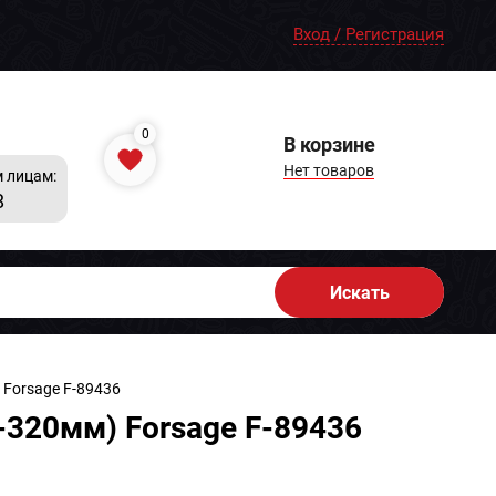
Вход / Регистрация
0
В корзине
Нет товаров
 лицам:
8
Искать
Forsage F-89436
320мм) Forsage F-89436