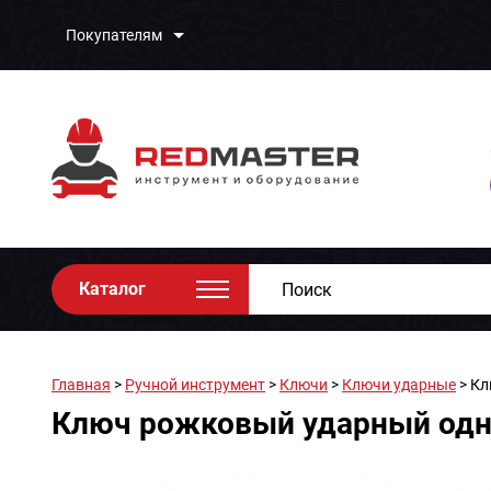
Покупателям
Каталог
Главная
>
Ручной инструмент
>
Ключи
>
Ключи ударные
> Кл
Ключ рожковый ударный одно