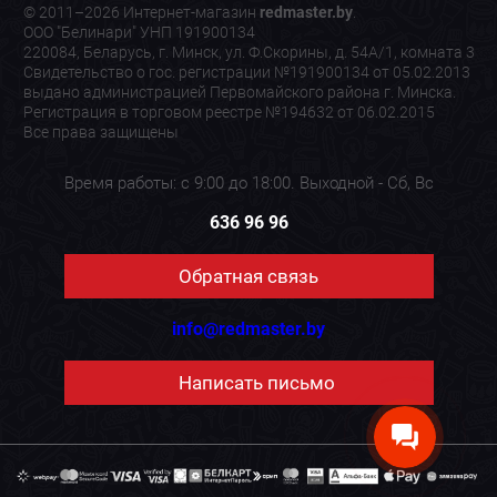
© 2011–2026 Интернет-магазин
redmaster.by
.
ООО "Белинари" УНП 191900134
220084, Беларусь, г. Минск, ул. Ф.Скорины, д. 54А/1, комната 3
Свидетельство о гос. регистрации №191900134 от 05.02.2013
выдано администрацией Первомайского района г. Минска.
Регистрация в торговом реестре №194632 от 06.02.2015
Все права защищены
Время работы: с 9:00 до 18:00. Выходной - Сб, Вс
636 96 96
Обратная связь
info@redmaster.by
Написать письмо