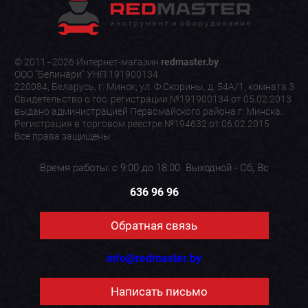
© 2011–2026 Интернет-магазин
redmaster.by
.
ООО "Белинари" УНП 191900134
220084, Беларусь, г. Минск, ул. Ф.Скорины, д. 54А/1, комната 3
Свидетельство о гос. регистрации №191900134 от 05.02.2013
выдано администрацией Первомайского района г. Минска.
Регистрация в торговом реестре №194632 от 06.02.2015
Все права защищены
Время работы: с 9:00 до 18:00. Выходной - Сб, Вс
636 96 96
Обратная связь
info@redmaster.by
Написать письмо