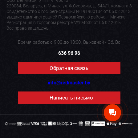
ООО "Белинари" УНП 191900134
220084, Беларусь, г. Минск, ул. Ф.Скорины, д. 54А/1, комната 3
Свидетельство о гос. регистрации №191900134 от 05.02.2013
выдано администрацией Первомайского района г. Минска.
Регистрация в торговом реестре №194632 от 06.02.2015
Все права защищены
Время работы: с 9:00 до 18:00. Выходной - Сб, Вс
636 96 96
Обратная связь
info@redmaster.by
Написать письмо