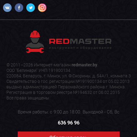
© 2011–2026 Интернет-магазин
redmaster.by
.
ООО "Белинари" УНП 191900134
220084, Беларусь, г. Минск, ул. Ф.Скорины, д. 54А/1, комната 3
Свидетельство о гос. регистрации №191900134 от 05.02.2013
выдано администрацией Первомайского района г. Минска.
Регистрация в торговом реестре №194632 от 06.02.2015
Все права защищены
Время работы: с 9:00 до 18:00. Выходной - Сб, Вс
636 96 96