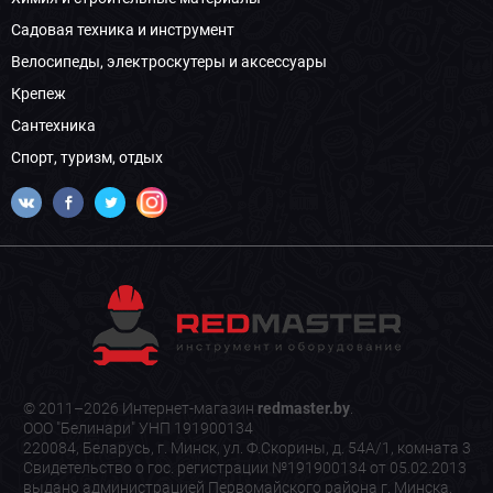
Садовая техника и инструмент
Велосипеды, электроскутеры и аксессуары
Крепеж
Сантехника
Спорт, туризм, отдых
© 2011–2026 Интернет-магазин
redmaster.by
.
ООО "Белинари" УНП 191900134
220084, Беларусь, г. Минск, ул. Ф.Скорины, д. 54А/1, комната 3
Свидетельство о гос. регистрации №191900134 от 05.02.2013
выдано администрацией Первомайского района г. Минска.