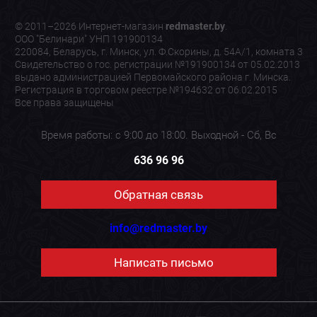
© 2011–2026 Интернет-магазин
redmaster.by
.
ООО "Белинари" УНП 191900134
220084, Беларусь, г. Минск, ул. Ф.Скорины, д. 54А/1, комната 3
Свидетельство о гос. регистрации №191900134 от 05.02.2013
выдано администрацией Первомайского района г. Минска.
Регистрация в торговом реестре №194632 от 06.02.2015
Все права защищены
Время работы: с 9:00 до 18:00. Выходной - Сб, Вс
636 96 96
Обратная связь
info@redmaster.by
Написать письмо