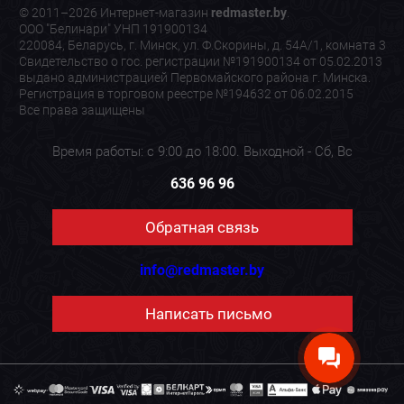
© 2011–2026 Интернет-магазин
redmaster.by
.
ООО "Белинари" УНП 191900134
220084, Беларусь, г. Минск, ул. Ф.Скорины, д. 54А/1, комната 3
Свидетельство о гос. регистрации №191900134 от 05.02.2013
выдано администрацией Первомайского района г. Минска.
Регистрация в торговом реестре №194632 от 06.02.2015
Все права защищены
Время работы: с 9:00 до 18:00. Выходной - Сб, Вс
636 96 96
Обратная связь
info@redmaster.by
Написать письмо