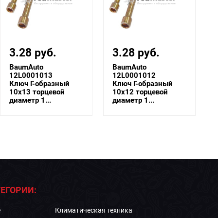
3.28 руб.
3.28 руб.
BaumAuto
BaumAuto
12L0001013
12L0001012
Ключ Г-образный
Ключ Г-образный
10х13 торцевой
10х12 торцевой
диаметр 1...
диаметр 1...
ЕГОРИИ:
е
Климатическая техника