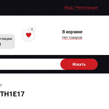
Вход / Регистрация
0
В корзине
Нет товаров
 лицам:
8
Искать
17
TTH1E17