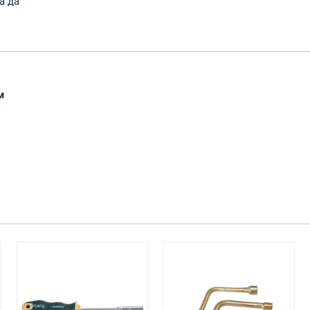
а да
м