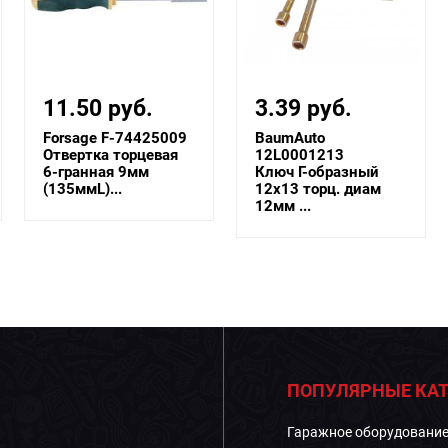
11.50 руб.
3.39 руб.
Forsage F-74425009
BaumAuto
Отвертка торцевая
12L0001213
6-гранная 9мм
Ключ Г-образный
(135ммL)...
12х13 торц. диам
12мм ...
ПОПУЛЯРНЫЕ КАТ
Гаражное оборудовани