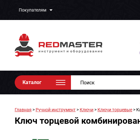
Покупателям
Каталог
Главная
>
Ручной инструмент
>
Ключи
>
Ключи торцевые
> К
Ключ торцевой комбинирова